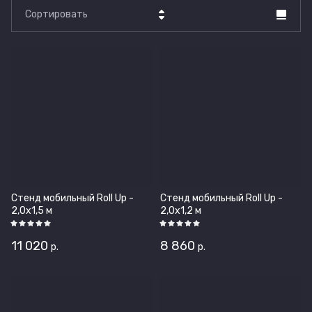
Сортировать
Цена - убывание
Цена - возрастание
Название - Я-А
Название - А-Я
Стенд мобильный Roll Up -
Стенд мобильный Roll Up -
2,0х1,5 м
2,0х1,2 м
11 020
8 860
р.
р.